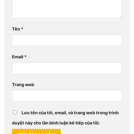
Tên
*
Email
*
Trang web
Lưu tên của tôi, email, và trang web trong trình
duyệt này cho lần bình luận kế tiếp của tôi.