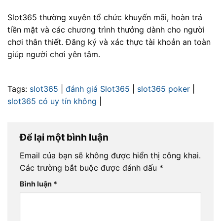
Slot365 thường xuyên tổ chức khuyến mãi, hoàn trả
tiền mặt và các chương trình thưởng dành cho người
chơi thân thiết. Đăng ký và xác thực tài khoản an toàn
giúp người chơi yên tâm.
Tags:
slot365
|
đánh giá Slot365
|
slot365 poker
|
slot365 có uy tín không
|
Để lại một bình luận
Email của bạn sẽ không được hiển thị công khai.
Các trường bắt buộc được đánh dấu
*
Bình luận
*