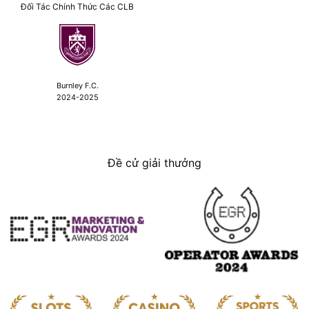
Đối Tác Chính Thức Các CLB
Burnley F.C.
2024-2025
Đề cử giải thưởng