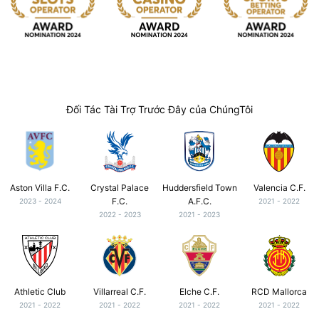
Đối Tác Tài Trợ Trước Đây của ChúngTôi
Aston Villa F.C.
Crystal Palace
Huddersfield Town
Valencia C.F.
F.C.
A.F.C.
2023 - 2024
2021 - 2022
2022 - 2023
2021 - 2023
Athletic Club
Villarreal C.F.
Elche C.F.
RCD Mallorca
2021 - 2022
2021 - 2022
2021 - 2022
2021 - 2022