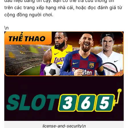
dấu hiệu đáng tin cậy. Bạn có thể tra cứu thông tin
trên các trang xếp hạng nhà cái, hoặc đọc đánh giá từ
cộng đồng người chơi.
\n
license-and-security\n