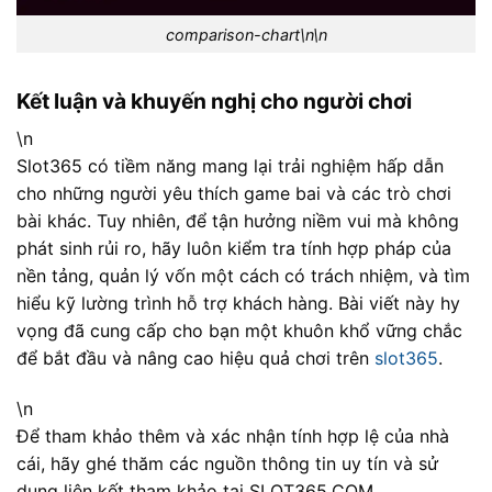
comparison-chart\n\n
Kết luận và khuyến nghị cho người chơi
\n
Slot365 có tiềm năng mang lại trải nghiệm hấp dẫn
cho những người yêu thích game bai và các trò chơi
bài khác. Tuy nhiên, để tận hưởng niềm vui mà không
phát sinh rủi ro, hãy luôn kiểm tra tính hợp pháp của
nền tảng, quản lý vốn một cách có trách nhiệm, và tìm
hiểu kỹ lường trình hỗ trợ khách hàng. Bài viết này hy
vọng đã cung cấp cho bạn một khuôn khổ vững chắc
để bắt đầu và nâng cao hiệu quả chơi trên
slot365
.
\n
Để tham khảo thêm và xác nhận tính hợp lệ của nhà
cái, hãy ghé thăm các nguồn thông tin uy tín và sử
dụng liên kết tham khảo tại SLOT365.COM.