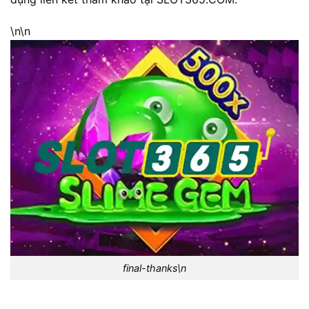
\n\n
final-thanks\n