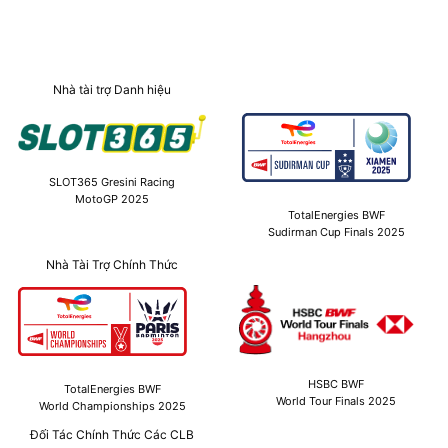
Nhà tài trợ Danh hiệu
SLOT365 Gresini Racing
MotoGP 2025
TotalEnergies BWF
Sudirman Cup Finals 2025
Nhà Tài Trợ Chính Thức
HSBC BWF
TotalEnergies BWF
World Tour Finals 2025
World Championships 2025
Đối Tác Chính Thức Các CLB