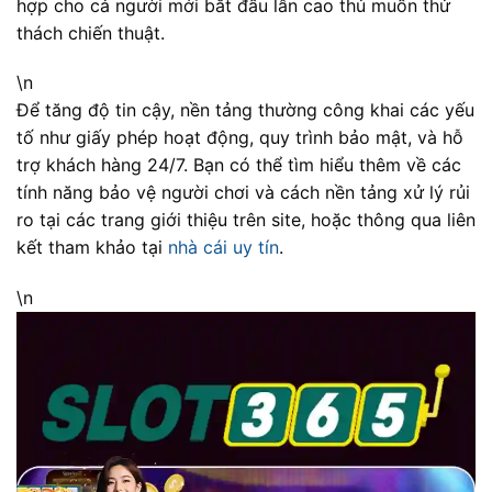
hợp cho cả người mới bắt đầu lẫn cao thủ muốn thử
thách chiến thuật.
\n
Để tăng độ tin cậy, nền tảng thường công khai các yếu
tố như giấy phép hoạt động, quy trình bảo mật, và hỗ
trợ khách hàng 24/7. Bạn có thể tìm hiểu thêm về các
tính năng bảo vệ người chơi và cách nền tảng xử lý rủi
ro tại các trang giới thiệu trên site, hoặc thông qua liên
kết tham khảo tại
nhà cái uy tín
.
\n