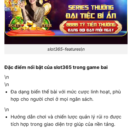
slot365-features\n
Đặc điểm nổi bật của slot365 trong game bai
\n
\n
Đa dạng biến thể bài với mức cược linh hoạt, phù
hợp cho người chơi ở mọi ngân sách.
\n
Hướng dẫn chơi và chiến lược quản lý rủi ro được
tích hợp trong giao diện trợ giúp của nền tảng.