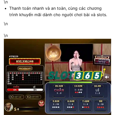
\n
Thanh toán nhanh và an toàn, cùng các chương
trình khuyến mãi dành cho người chơi bài và slots.
\n
\n