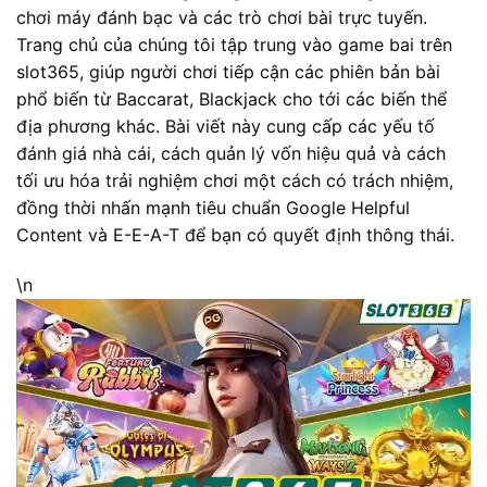
chơi máy đánh bạc và các trò chơi bài trực tuyến.
Trang chủ của chúng tôi tập trung vào game bai trên
slot365, giúp người chơi tiếp cận các phiên bản bài
phổ biến từ Baccarat, Blackjack cho tới các biến thể
địa phương khác. Bài viết này cung cấp các yếu tố
đánh giá nhà cái, cách quản lý vốn hiệu quả và cách
tối ưu hóa trải nghiệm chơi một cách có trách nhiệm,
đồng thời nhấn mạnh tiêu chuẩn Google Helpful
Content và E-E-A-T để bạn có quyết định thông thái.
\n