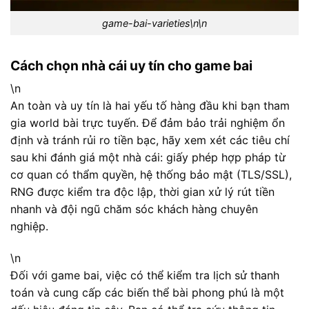
game-bai-varieties\n\n
Cách chọn nhà cái uy tín cho game bai
\n
An toàn và uy tín là hai yếu tố hàng đầu khi bạn tham
gia world bài trực tuyến. Để đảm bảo trải nghiệm ổn
định và tránh rủi ro tiền bạc, hãy xem xét các tiêu chí
sau khi đánh giá một nhà cái: giấy phép hợp pháp từ
cơ quan có thẩm quyền, hệ thống bảo mật (TLS/SSL),
RNG được kiểm tra độc lập, thời gian xử lý rút tiền
nhanh và đội ngũ chăm sóc khách hàng chuyên
nghiệp.
\n
Đối với game bai, việc có thể kiểm tra lịch sử thanh
toán và cung cấp các biến thể bài phong phú là một