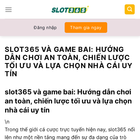
Chuyển
đến
nội
dung
Đăng nhập
Tham gia ngay
SLOT365 VÀ GAME BAI: HƯỚNG
DẪN CHƠI AN TOÀN, CHIẾN LƯỢC
TỐI ƯU VÀ LỰA CHỌN NHÀ CÁI UY
TÍN
slot365 và game bai: Hướng dẫn chơi
an toàn, chiến lược tối ưu và lựa chọn
nhà cái uy tín
\n
Trong thế giới cá cược trực tuyến hiện nay, slot365 nổi
lên như một nền tảng mang đến sự đa dạng của trò