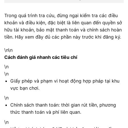
Trong quá trình tra cứu, đừng ngại kiểm tra các điều
khoản và điều kiện, đặc biệt là liên quan đến quyền sở
hữu tài khoản, bảo mật thanh toán và chính sách hoàn
tiền. Hãy xem đầy đủ các phần này trước khi đăng ký.
\n\n
Cách đánh giá nhanh các tiêu chí
\n
\n
Giấy phép và phạm vi hoạt động hợp pháp tại khu
vực bạn chơi.
\n
Chính sách thanh toán: thời gian rút tiền, phương
thức thanh toán và phí liên quan.
\n