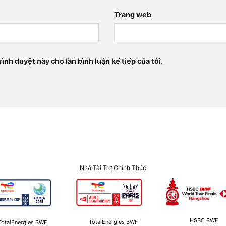
Trang web
rình duyệt này cho lần bình luận kế tiếp của tôi.
Nhà Tài Trợ Chính Thức
HSBC BWF
TotalEnergies BWF
TotalEnergies BWF