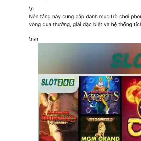
\n
Nền tảng này cung cấp danh mục trò chơi phong
vòng đua thưởng, giải đặc biệt và hệ thống tíc
\n\n