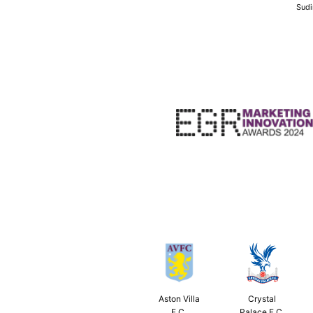
Sudi
Aston Villa
Crystal
F.C.
Palace F.C.