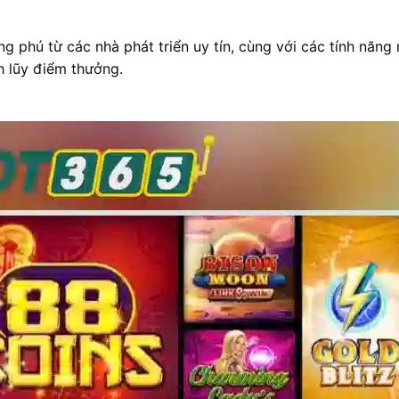
 phú từ các nhà phát triển uy tín, cùng với các tính năng
h lũy điểm thưởng.