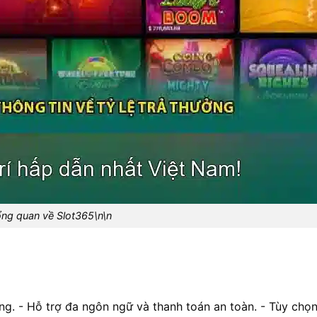
ng quan về Slot365\n\n
ng. - Hỗ trợ đa ngôn ngữ và thanh toán an toàn. - Tùy chọn