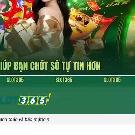
anh toán và bảo mật\n\n