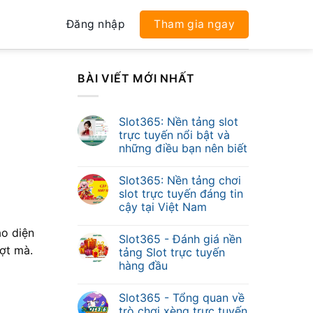
Đăng nhập
Tham gia ngay
BÀI VIẾT MỚI NHẤT
Slot365: Nền tảng slot
trực tuyến nổi bật và
những điều bạn nên biết
Slot365: Nền tảng chơi
slot trực tuyến đáng tin
cậy tại Việt Nam
ao diện
Slot365 - Đánh giá nền
ượt mà.
tảng Slot trực tuyến
hàng đầu
Slot365 - Tổng quan về
trò chơi xèng trực tuyến