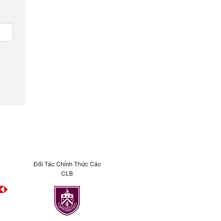
Đối Tác Chính Thức Các
CLB