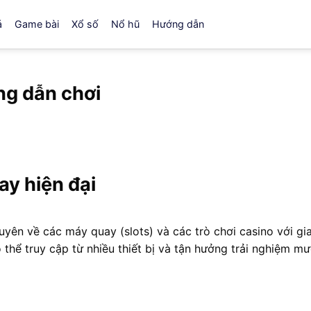
á
Game bài
Xổ số
Nổ hũ
Hướng dẫn
ng dẫn chơi
ay hiện đại
uyên về các máy quay (slots) và các trò chơi casino với gi
thể truy cập từ nhiều thiết bị và tận hưởng trải nghiệm m