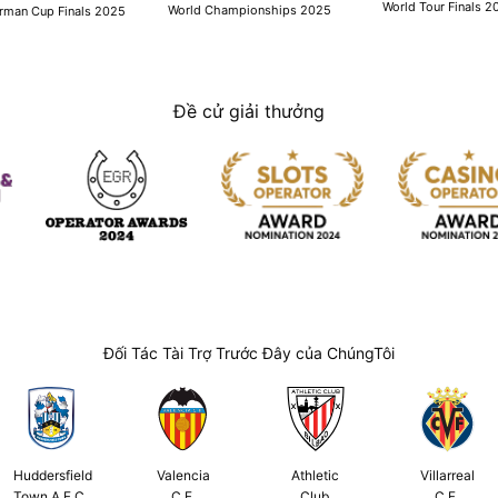
World Tour Finals 2
World Championships 2025
rman Cup Finals 2025
Đề cử giải thưởng
Đối Tác Tài Trợ Trước Đây của ChúngTôi
Huddersfield
Valencia
Athletic
Villarreal
Town A.F.C.
C.F.
Club
C.F.