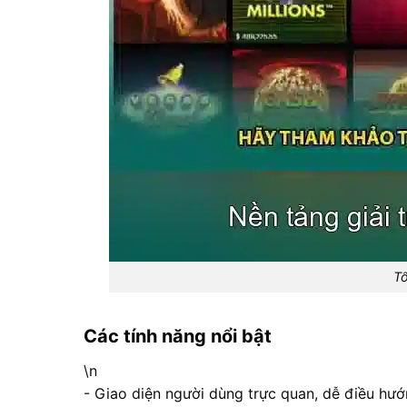
Tổ
Các tính năng nổi bật
\n
- Giao diện người dùng trực quan, dễ điều hướ