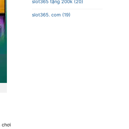
slot365 tặng 200k (20)
slot365. com (19)
 chơi