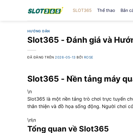
Chuyển
SLOT365
Thể thao
Bắn c
đến
nội
dung
HƯỚNG DẪN
Slot365 - Đánh giá và Hướ
ĐÃ ĐĂNG TRÊN
2026-05-13
BỞI
ROSE
Slot365 - Nền tảng máy qu
\n
Slot365 là một nền tảng trò chơi trực tuyến ch
thân thiện và đồ họa sống động. Người chơi có 
\n\n
Tổng quan về Slot365