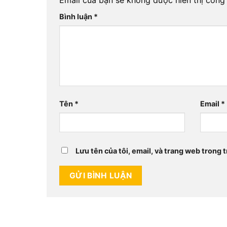
Email của bạn sẽ không được hiển thị công 
Bình luận
*
Tên
*
Email
*
Lưu tên của tôi, email, và trang web trong t