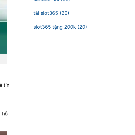
tải slot365 (20)
slot365 tặng 200k (20)
ẻ tín
ụ hỗ