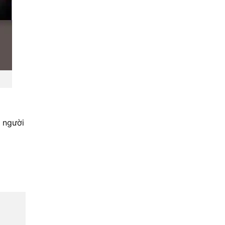
o người