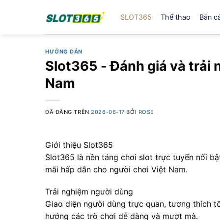
Chuyển
SLOT365
Thể thao
Bắn c
đến
nội
dung
HƯỚNG DẪN
Slot365 - Đánh giá và trải 
Nam
ĐÃ ĐĂNG TRÊN
2026-06-17
BỞI
ROSE
Giới thiệu Slot365
Slot365 là nền tảng chơi slot trực tuyến nổi bậ
mãi hấp dẫn cho người chơi Việt Nam.
Trải nghiệm người dùng
Giao diện người dùng trực quan, tương thích tố
hướng các trò chơi dễ dàng và mượt mà.