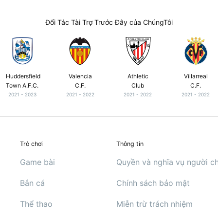
Đối Tác Tài Trợ Trước Đây của ChúngTôi
Huddersfield
Valencia
Athletic
Villarreal
Town A.F.C.
C.F.
Club
C.F.
2021 - 2023
2021 - 2022
2021 - 2022
2021 - 2022
Trò chơi
Thông tin
Game bài
Quyền và nghĩa vụ người ch
Bắn cá
Chính sách bảo mật
Thể thao
Miễn trừ trách nhiệm