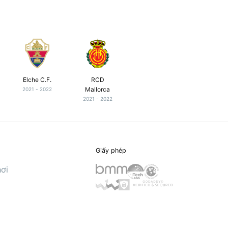
Elche C.F.
RCD
Mallorca
2021 - 2022
2021 - 2022
Giấy phép
ơi