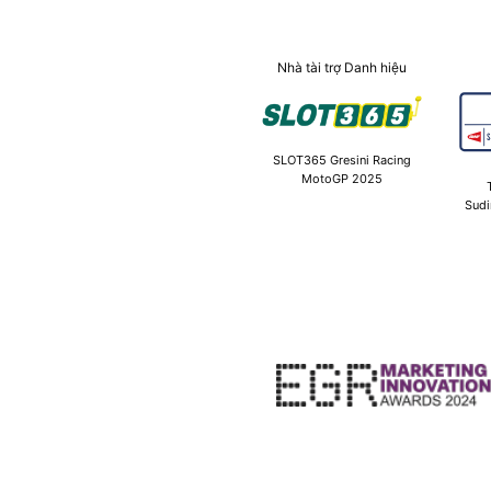
Nhà tài trợ Danh hiệu
SLOT365 Gresini Racing
MotoGP 2025
Sudi