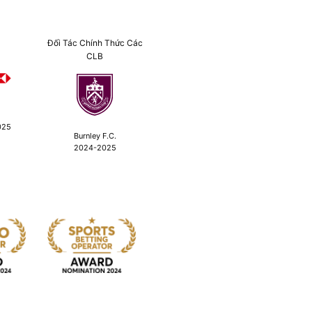
Đối Tác Chính Thức Các
CLB
025
Burnley F.C.
2024-2025