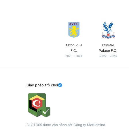
Aston Villa
Crystal
F.C.
Palace F.C.
2023 - 2024
2022 - 2023
Giấy phép trò chơi
SLOT365 được vận hành bởi Công ty Mettlemind