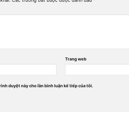
khai.
Các trường bắt buộc được đánh dấu
*
Trang web
rình duyệt này cho lần bình luận kế tiếp của tôi.