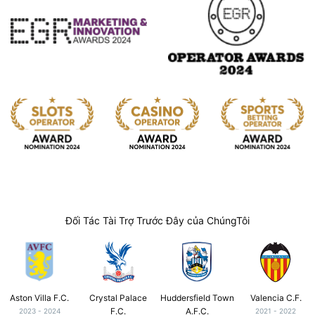
Đối Tác Tài Trợ Trước Đây của ChúngTôi
Aston Villa F.C.
Crystal Palace
Huddersfield Town
Valencia C.F.
F.C.
A.F.C.
2023 - 2024
2021 - 2022