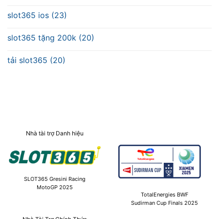
slot365 ios (23)
slot365 tặng 200k (20)
tải slot365 (20)
Nhà tài trợ Danh hiệu
SLOT365 Gresini Racing
MotoGP 2025
TotalEnergies BWF
Sudirman Cup Finals 2025