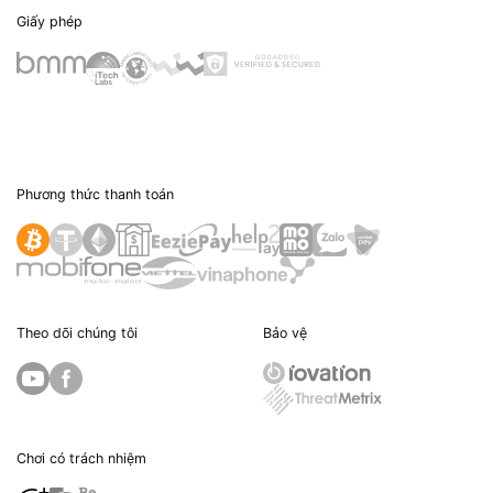
Giấy phép
Phương thức thanh toán
Theo dõi chúng tôi
Bảo vệ
Chơi có trách nhiệm