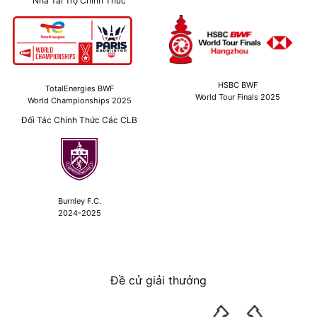
Nhà Tài Trợ Chính Thức
HSBC BWF
TotalEnergies BWF
World Tour Finals 2025
World Championships 2025
Đối Tác Chính Thức Các CLB
Burnley F.C.
2024-2025
Đề cử giải thưởng