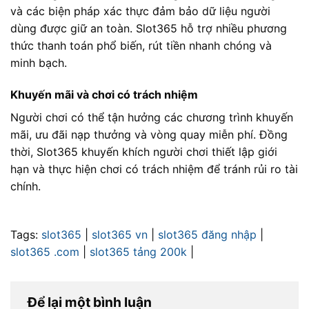
và các biện pháp xác thực đảm bảo dữ liệu người
dùng được giữ an toàn. Slot365 hỗ trợ nhiều phương
thức thanh toán phổ biến, rút tiền nhanh chóng và
minh bạch.
Khuyến mãi và chơi có trách nhiệm
Người chơi có thể tận hưởng các chương trình khuyến
mãi, ưu đãi nạp thưởng và vòng quay miễn phí. Đồng
thời, Slot365 khuyến khích người chơi thiết lập giới
hạn và thực hiện chơi có trách nhiệm để tránh rủi ro tài
chính.
Tags:
slot365
|
slot365 vn
|
slot365 đăng nhập
|
slot365 .com
|
slot365 tảng 200k
|
Để lại một bình luận