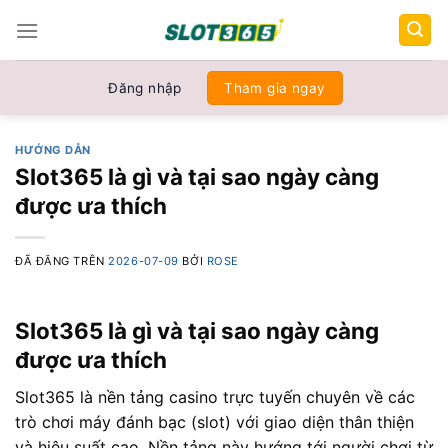
Chuyển
đến
nội
dung
Đăng nhập
Tham gia ngay
HƯỚNG DẪN
Slot365 là gì và tại sao ngày càng
được ưa thích
ĐÃ ĐĂNG TRÊN
2026-07-09
BỞI
ROSE
Slot365 là gì và tại sao ngày càng
được ưa thích
Slot365 là nền tảng casino trực tuyến chuyên về các
trò chơi máy đánh bạc (slot) với giao diện thân thiện
và hiệu suất cao. Nền tảng này hướng tới người chơi từ