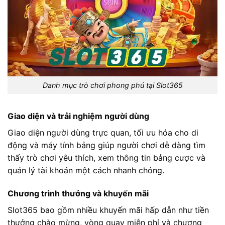
Danh mục trò chơi phong phú tại Slot365
Giao diện và trải nghiệm người dùng
Giao diện người dùng trực quan, tối ưu hóa cho di
động và máy tính bảng giúp người chơi dễ dàng tìm
thấy trò chơi yêu thích, xem thông tin bảng cược và
quản lý tài khoản một cách nhanh chóng.
Chương trình thưởng và khuyến mãi
Slot365 bao gồm nhiều khuyến mãi hấp dẫn như tiền
thưởng chào mừng, vòng quay miễn phí và chương