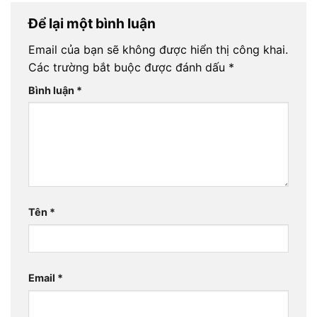
Để lại một bình luận
Email của bạn sẽ không được hiển thị công khai.
Các trường bắt buộc được đánh dấu
*
Bình luận
*
Tên
*
Email
*