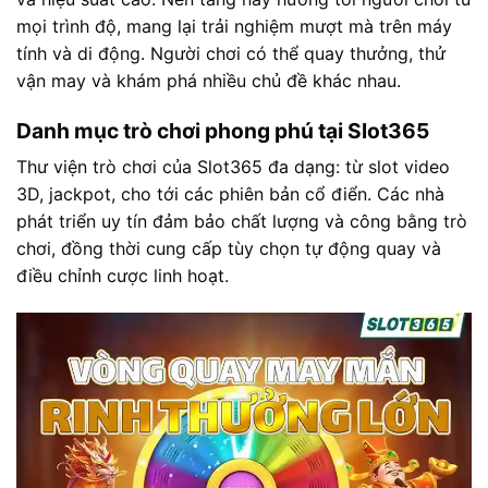
mọi trình độ, mang lại trải nghiệm mượt mà trên máy
tính và di động. Người chơi có thể quay thưởng, thử
vận may và khám phá nhiều chủ đề khác nhau.
Danh mục trò chơi phong phú tại Slot365
Thư viện trò chơi của Slot365 đa dạng: từ slot video
3D, jackpot, cho tới các phiên bản cổ điển. Các nhà
phát triển uy tín đảm bảo chất lượng và công bằng trò
chơi, đồng thời cung cấp tùy chọn tự động quay và
điều chỉnh cược linh hoạt.