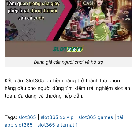
Đánh giá của người chơi và hỗ trợ
Kết luận: Slot365 có tiềm năng trở thành lựa chọn
hàng đầu cho người dùng tìm kiếm trải nghiệm slot an
toàn, đa dạng và thưởng hấp dẫn.
Tags:
slot365
|
slot365 xx.vip
|
slot365 games
|
tải
app slot365
|
slot365 alternatif
|