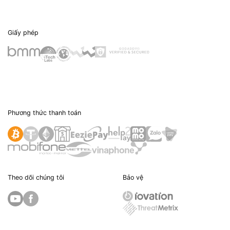
Giấy phép
Phương thức thanh toán
Theo dõi chúng tôi
Bảo vệ