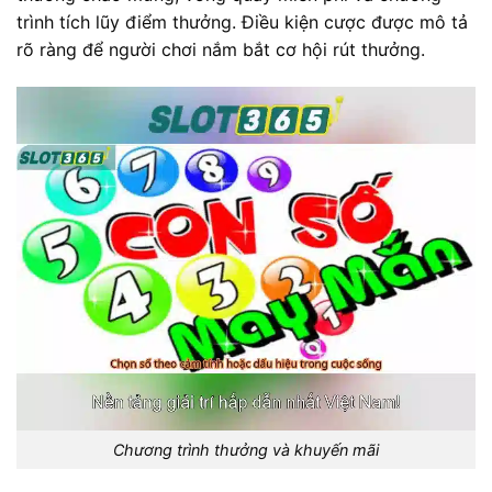
trình tích lũy điểm thưởng. Điều kiện cược được mô tả
rõ ràng để người chơi nắm bắt cơ hội rút thưởng.
Chương trình thưởng và khuyến mãi