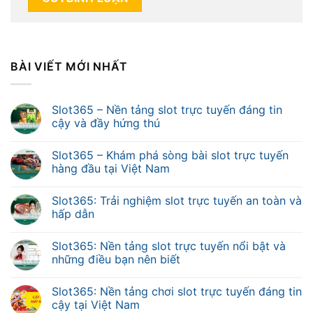
BÀI VIẾT MỚI NHẤT
Slot365 – Nền tảng slot trực tuyến đáng tin
cậy và đầy hứng thú
Slot365 – Khám phá sòng bài slot trực tuyến
hàng đầu tại Việt Nam
Slot365: Trải nghiệm slot trực tuyến an toàn và
hấp dẫn
Slot365: Nền tảng slot trực tuyến nổi bật và
những điều bạn nên biết
Slot365: Nền tảng chơi slot trực tuyến đáng tin
cậy tại Việt Nam