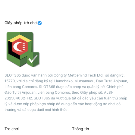
Giấy phép trò chơi
SLOT365 được vận hành bởi Công ty Mettlemind Tech Ltd., số đăng ký:
15779, với địa chỉ đăng ký tại Hamchako, Mutsamudu, Đảo Tự trị Anjouan,
Liên bang Comoros. SLOT365 được cấp phép và quản lý bởi Chính phủ
Đảo Tự trị Anjouan, Liên bang Comoros, theo Giấy phép số: ALSI-
202504032-FI2. SLOT365 đã vượt qua tất cả các yêu cầu tuân thủ pháp
lý và được cấp phép hợp pháp để cung cấp các hoạt động trò chơi có
thưởng và cá cược dưới mọi hình thức.
Trò chơi
Thông tin