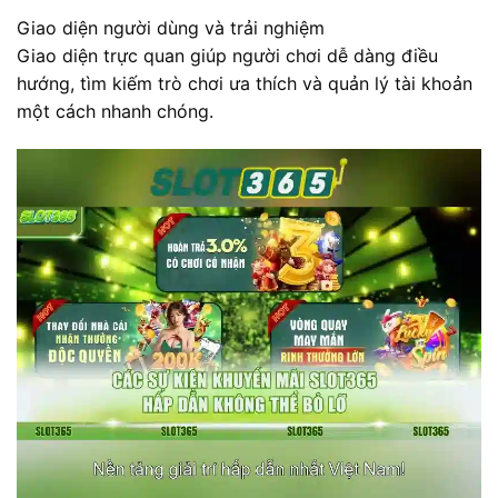
Giao diện người dùng và trải nghiệm
Giao diện trực quan giúp người chơi dễ dàng điều
hướng, tìm kiếm trò chơi ưa thích và quản lý tài khoản
một cách nhanh chóng.