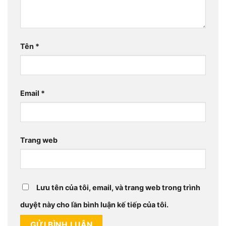
Tên
*
Email
*
Trang web
Lưu tên của tôi, email, và trang web trong trình
duyệt này cho lần bình luận kế tiếp của tôi.