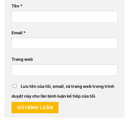
Tên
*
Email
*
Trang web
Lưu tên của tôi, email, và trang web trong trình
duyệt này cho lần bình luận kế tiếp của tôi.