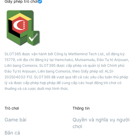
Giấy phép trò chơi
SLOT365 được vận hành bởi Công ty Mettlemind Tech Ltd., số đăng ký:
15779, với địa chỉ đăng ký tại Hamchako, Mutsamudu, Đảo Tự trị Anjouan,
Liên bang Comoros. SLOT365 được cấp phép và quản lý bởi Chính phủ
Đảo Tự trị Anjouan, Liên bang Comoros, theo Giấy phép số: ALSI-
202504032-FI2. SLOT365 đã vượt qua tất cả các yêu cầu tuân thủ pháp
lý và được cấp phép hợp pháp để cung cấp các hoạt động trò chơi có
thưởng và cá cược dưới mọi hình thức.
Trò chơi
Thông tin
Game bài
Quyền và nghĩa vụ người
chơi
Bắn cá