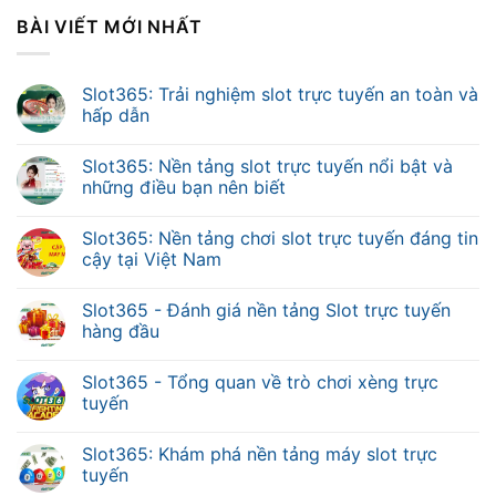
BÀI VIẾT MỚI NHẤT
Slot365: Trải nghiệm slot trực tuyến an toàn và
hấp dẫn
Slot365: Nền tảng slot trực tuyến nổi bật và
những điều bạn nên biết
Slot365: Nền tảng chơi slot trực tuyến đáng tin
cậy tại Việt Nam
Slot365 - Đánh giá nền tảng Slot trực tuyến
hàng đầu
Slot365 - Tổng quan về trò chơi xèng trực
tuyến
Slot365: Khám phá nền tảng máy slot trực
tuyến