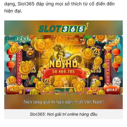
dạng, Slot365 đáp ứng mọi sở thích từ cổ điển đến
hiện đại.
Slot365: Nơi giải trí online hàng đầu