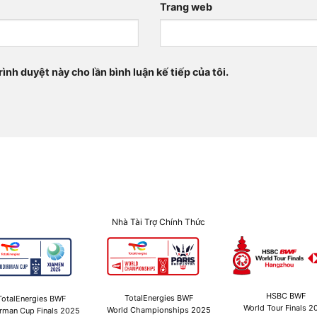
Trang web
rình duyệt này cho lần bình luận kế tiếp của tôi.
Nhà Tài Trợ Chính Thức
HSBC BWF
TotalEnergies BWF
TotalEnergies BWF
World Tour Finals 2
World Championships 2025
rman Cup Finals 2025