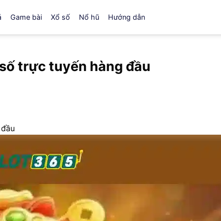
á
Game bài
Xổ số
Nổ hũ
Hướng dẫn
 số trực tuyến hàng đầu
 đầu