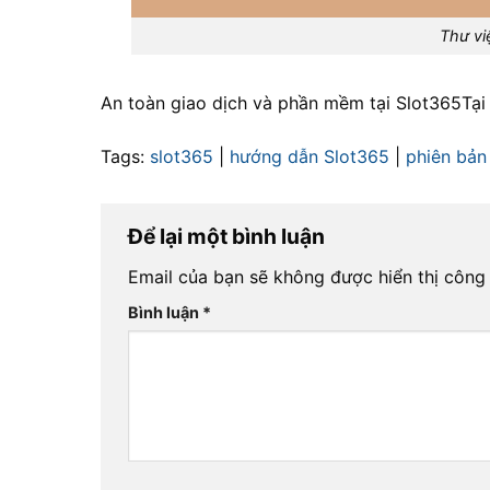
Thư vi
An toàn giao dịch và phần mềm tại Slot365
Tại
Tags:
slot365
|
hướng dẫn Slot365
|
phiên bản
Để lại một bình luận
Email của bạn sẽ không được hiển thị công 
Bình luận
*