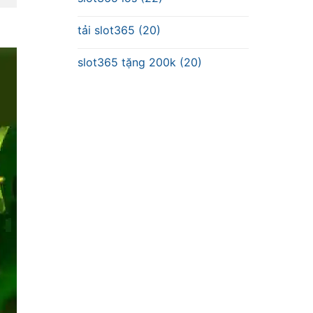
tải slot365 (20)
slot365 tặng 200k (20)