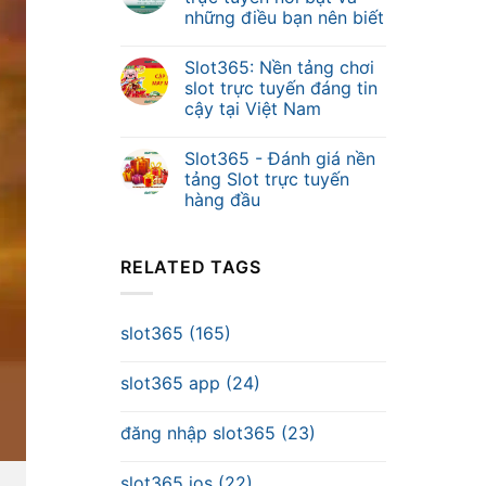
những điều bạn nên biết
Slot365: Nền tảng chơi
slot trực tuyến đáng tin
cậy tại Việt Nam
Slot365 - Đánh giá nền
tảng Slot trực tuyến
hàng đầu
RELATED TAGS
slot365 (165)
slot365 app (24)
đăng nhập slot365 (23)
slot365 ios (22)