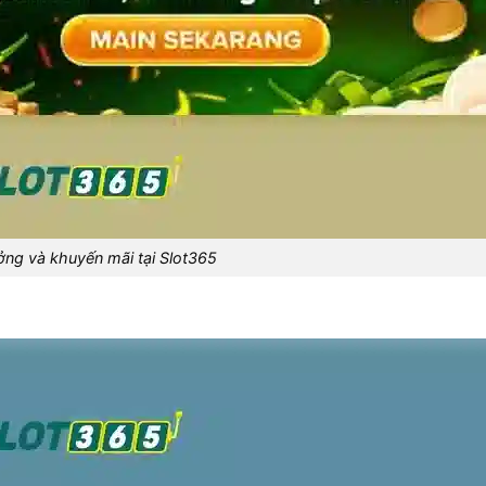
ởng và khuyến mãi tại Slot365