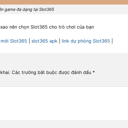
ện game đa dạng tại Slot365
 sao nên chọn Slot365 cho trò chơi của bạn
 mới Slot365
|
slot365 apk
|
link dự phòng Slot365
|
khai.
Các trường bắt buộc được đánh dấu
*