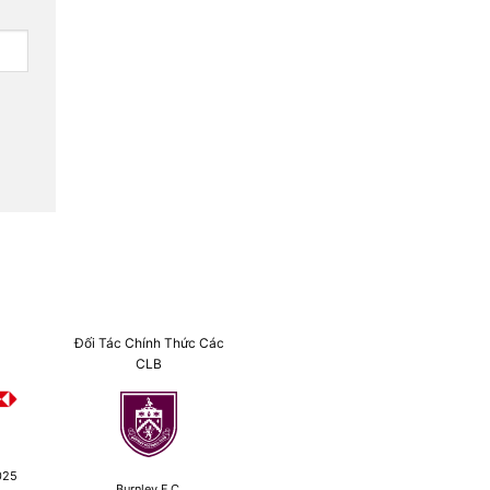
Đối Tác Chính Thức Các
CLB
025
Burnley F.C.