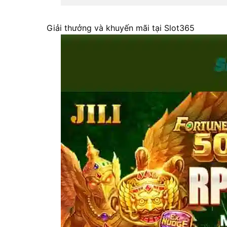
Giải thưởng và khuyến mãi tại Slot365