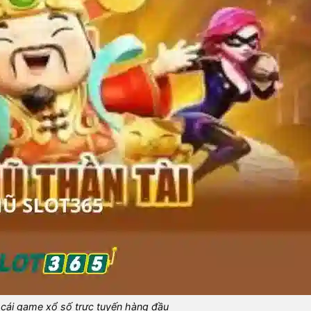
 cái game xổ số trực tuyến hàng đầu