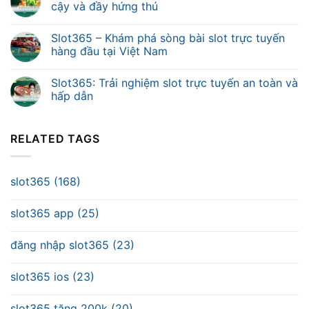
cậy và đầy hứng thú
Slot365 – Khám phá sòng bài slot trực tuyến
hàng đầu tại Việt Nam
Slot365: Trải nghiệm slot trực tuyến an toàn và
hấp dẫn
RELATED TAGS
slot365 (168)
slot365 app (25)
đăng nhập slot365 (23)
slot365 ios (23)
slot365 tặng 200k (20)