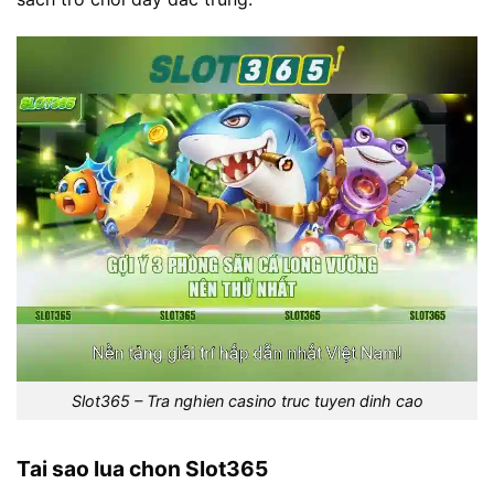
Slot365 – Tra nghien casino truc tuyen dinh cao
Tai sao lua chon Slot365