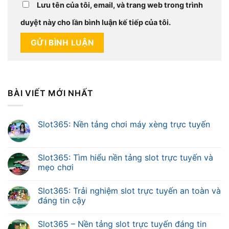
Lưu tên của tôi, email, và trang web trong trình
duyệt này cho lần bình luận kế tiếp của tôi.
BÀI VIẾT MỚI NHẤT
Slot365: Nền tảng chơi máy xèng trực tuyến
Slot365: Tìm hiểu nền tảng slot trực tuyến và
mẹo chơi
Slot365: Trải nghiệm slot trực tuyến an toàn và
đáng tin cậy
Slot365 – Nền tảng slot trực tuyến đáng tin