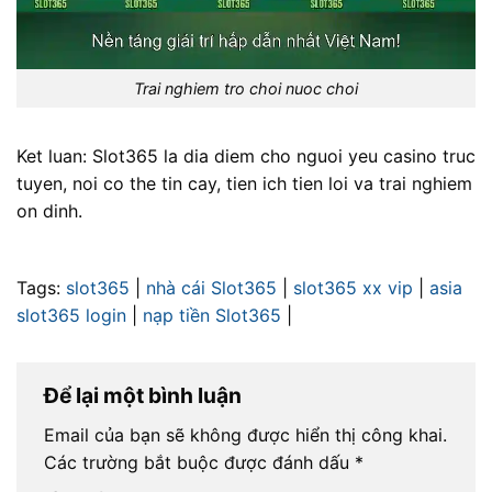
Trai nghiem tro choi nuoc choi
Ket luan: Slot365 la dia diem cho nguoi yeu casino truc
tuyen, noi co the tin cay, tien ich tien loi va trai nghiem
on dinh.
Tags:
slot365
|
nhà cái Slot365
|
slot365 xx vip
|
asia
slot365 login
|
nạp tiền Slot365
|
Để lại một bình luận
Email của bạn sẽ không được hiển thị công khai.
Các trường bắt buộc được đánh dấu
*